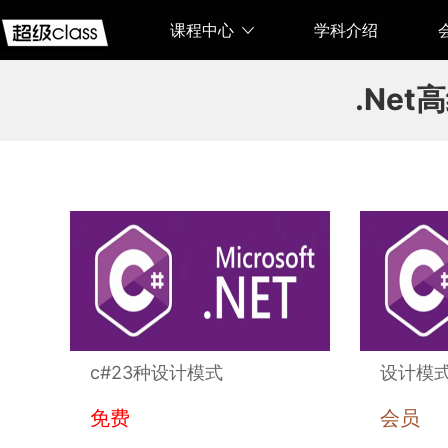
课程中心
学科介绍
web前
.Ne
端培
训、.NET、
短视频
运营、
Python、
c#23种设计模式
设计模式
免费
会员
JAVA、