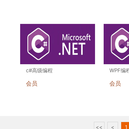
ui设计
培训、
新媒体
运营培
c#高级编程
WPF编
训、产
会员
会员
品经理
培训等
<<
<
1