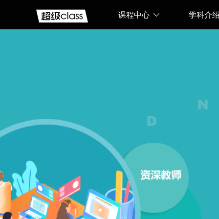
课程中心
学科介
web前
端培
训、.NET、
短视频
运营、
Python、
JAVA、