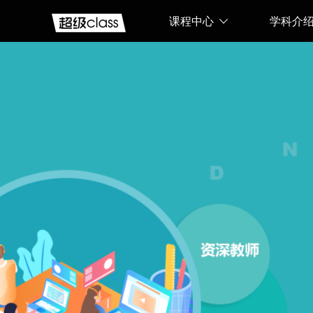
课程中心
学科介
web前
端培
训、.NET、
短视频
运营、
Python、
JAVA、