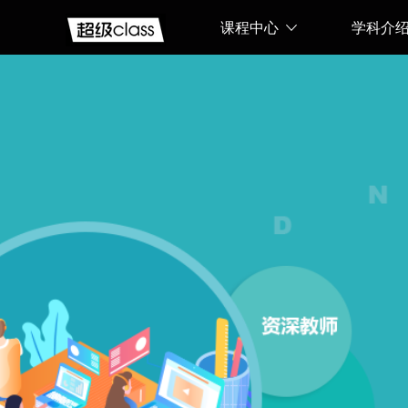
课程中心
学科介
web前
端培
训、.NET、
短视频
运营、
Python、
JAVA、